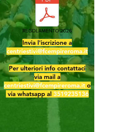
REGOLAMENTO 2026
Invia l'iscrizione a
centriestivi@fcempireroma.it
Per ulteriori info contattaci
via mail a
centriestivi@fcempireroma.it
o
via whatsapp al
3519235136